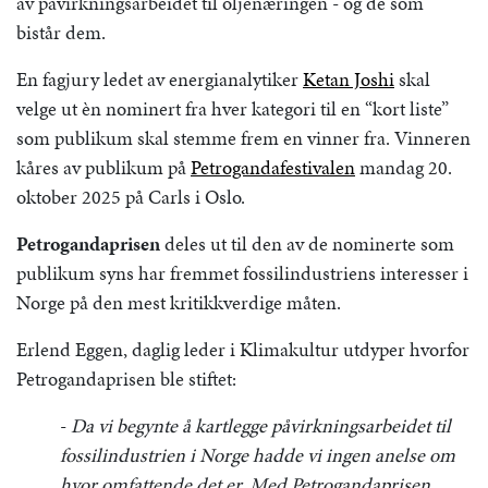
av påvirkningsarbeidet til oljenæringen - og de som
bistår dem.
En fagjury ledet av energianalytiker
Ketan Joshi
skal
velge ut èn nominert fra hver kategori til en “kort liste”
som publikum skal stemme frem en vinner fra. Vinneren
kåres av publikum på
Petrogandafestivalen
mandag 20.
oktober 2025 på Carls i Oslo.
Petrogandaprisen
deles ut til den av de nominerte som
publikum syns har fremmet fossilindustriens interesser i
Norge på den mest kritikkverdige måten.
Erlend Eggen, daglig leder i Klimakultur utdyper hvorfor
Petrogandaprisen ble stiftet:
-
Da vi begynte å kartlegge påvirkningsarbeidet til
fossilindustrien i Norge hadde vi ingen anelse om
hvor omfattende det er. Med Petrogandaprisen