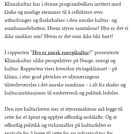
Klimakultur har i denne programbolken invitert med
kloke og modige stemmer til å reflektere over
utfordringer og flaskehalser i den norske kultur- og
samfunnsdebatten: Hvem styrer samtalene? Hva er det vi
ikke snakker om? Hvem er det som ikke blir hørt?
I rapporten “
Hva er norsk energikultur
?” presenterte
Klimakultur ulike perspektiver på Norge, energi og
kultur. Rapporten viser hvordan ytringsklimaet – på
klima, i stor grad påvirkes av oljenæringens
tilstedeværelse i det norske samfunn – i alt fra skoler og
kulturinstitusjoner til embetsverk og politisk ledelse.
Den nye kulturloven sier at styresmaktene må legge til
rette for et åpent og opplyst offentlig ordskifte. Og at
offentlig politikk og virkemidler på kulturfeltet er
sentrale for å legge til rette for en infrastruktur for