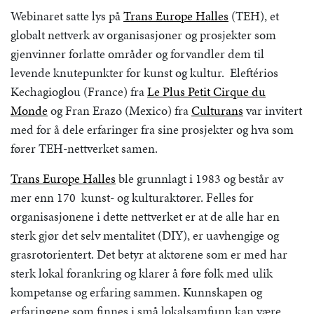
Webinaret satte lys på
Trans Europe Halles
(TEH), et
globalt nettverk av organisasjoner og prosjekter som
gjenvinner forlatte områder og forvandler dem til
levende knutepunkter for kunst og kultur. Eleftérios
Kechagioglou (France) fra
Le Plus Petit Cirque du
Monde
og Fran Erazo (Mexico) fra
Culturans
var invitert
med for å dele erfaringer fra sine prosjekter og hva som
fører TEH-nettverket samen.
Trans Europe Halles
ble grunnlagt i 1983 og består av
mer enn 170 kunst- og kulturaktører. Felles for
organisasjonene i dette nettverket er at de alle har en
sterk gjør det selv mentalitet (DIY), er uavhengige og
grasrotorientert. Det betyr at aktørene som er med har
sterk lokal forankring og klarer å føre folk med ulik
kompetanse og erfaring sammen. Kunnskapen og
erfaringene som finnes i små lokalsamfunn kan være