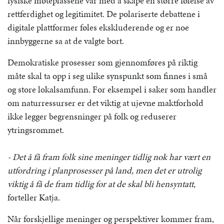
fysiske møteplassene var med å skape en større følelse av
rettferdighet og legitimitet. De polariserte debattene i
digitale plattformer føles ekskluderende og er noe
innbyggerne sa at de valgte bort.
Demokratiske prosesser som gjennomføres på riktig
måte skal ta opp i seg ulike synspunkt som finnes i små
og store lokalsamfunn. For eksempel i saker som handler
om naturressurser er det viktig at ujevne maktforhold
ikke legger begrensninger på folk og reduserer
ytringsrommet.
- Det å få fram folk sine meninger tidlig nok har vært en
utfordring i planprosesser på land, men det er utrolig
viktig å få de fram tidlig for at de skal bli hensyntatt
,
forteller Katja.
Når forskjellige meninger og perspektiver kommer fram,