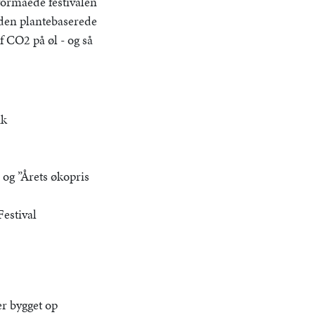
 formåede festivalen
 den plantebaserede
 CO2 på øl - og så
ik
og ”Årets økopris
estival
er bygget op