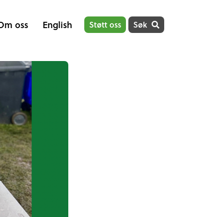
Om oss
English
Støtt oss
Søk