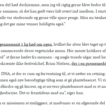
g en del kød derhjemme, men jeg vil rigtig gerne blive bedre ti
ter sammen, så det kan godt være lidt svært ind imellem. I start
 alle var studerende og gerne ville spare penge. Men nu tænker 
g det gør mine venner heldigvis også.”
 gennemsnit 1 kg kød om ugen
, hvilket for alvor blev taget op t
annoncerede deres vegetariske menu. Her mente kritikere af til
ihed” at fjerne kødet fra menuen - og nogle truede sågar med he
 skræmte ikke festivalchef, Brian Nielsen,
der i en pressemedd
t DNA, at der er rum og forventning til, at vi sætter en retning
men også nye bæredygtige tiltag som at gå plantebaseret. Vi vi
dfordre og gå forrest, og at servere plantebaseret mad er et na
hedsrejse. Det er fremtidens mad nu”, siger han.
n er missionen at synliggøre, at madvaner er en afgørende del