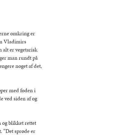
erne omkring er
mm Vladimirs
alt er vegetarisk
ørger man rundt på
ængere noget af det,
ipper med foden i
de ved siden af og
og blikket rettet
t. “Det sprøde er