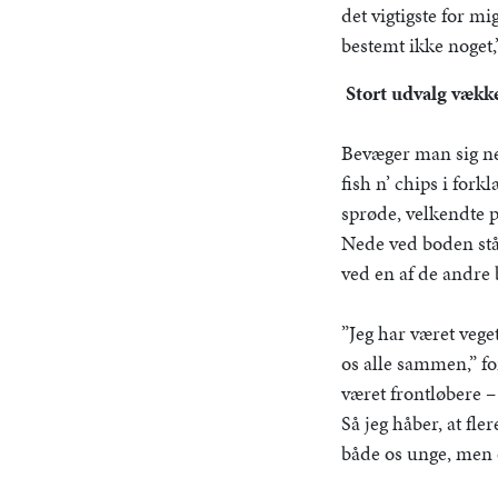
det vigtigste for mi
bestemt ikke noget,”
Stort udvalg vække
Bevæger man sig n
fish n’ chips i for
sprøde, velkendte p
Nede ved boden stå
ved en af de andre 
”Jeg har været veget
os alle sammen,” fo
været frontløbere –
Så jeg håber, at fle
både os unge, men 