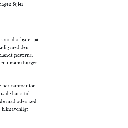
smagen fejler
som bl.a. byder på
 stadig med den
blandt gæsterne.
et en umami burger
 de her rammer for
hside har altid
inde mad uden kød.
re klimavenligt –