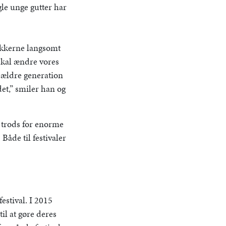
gle unge gutter har
tykkerne langsomt
skal ændre vores
 ældre generation
det,” smiler han og
l trods for enorme
Både til festivaler
estival. I 2015
il at gøre deres