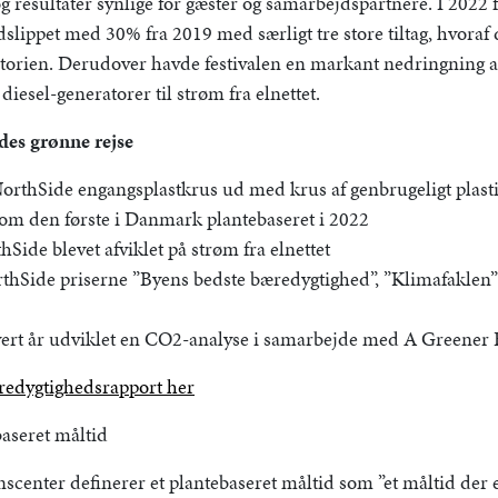
og resultater synlige for gæster og samarbejdspartnere. I 2022
lippet med 30% fra 2019 med særligt tre store tiltag, hvoraf
orien. Derudover havde festivalen en markant nedringning af
 diesel-generatorer til strøm fra elnettet.
des grønne rejse
NorthSide engangsplastkrus ud med krus af genbrugeligt plast
som den første i Danmark plantebaseret i 2022
Side blevet afviklet på strøm fra elnettet
thSide priserne ”Byens bedste bæredygtighed”, ”Klimafaklen” 
vert år udviklet en CO2-analyse i samarbejde med A Greener F
redygtighedsrapport her
baseret måltid
scenter definerer et plantebaseret måltid som ”et måltid der 