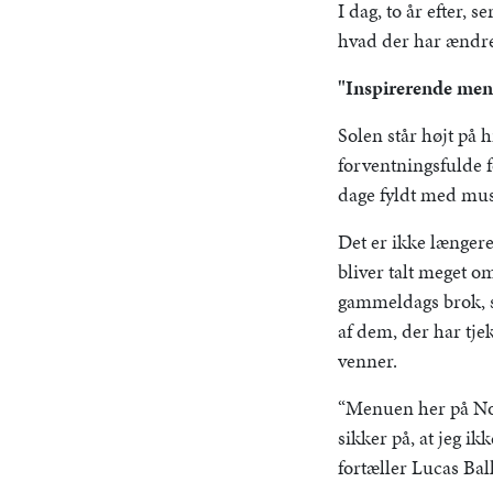
I dag, to år efter, 
hvad der har ændret
"Inspirerende me
Solen står højt på h
forventningsfulde f
dage fyldt med mu
Det er ikke længere
bliver talt meget o
gammeldags brok, så
af dem, der har tj
venner.
“Menuen her på Nort
sikker på, at jeg i
fortæller Lucas Ball