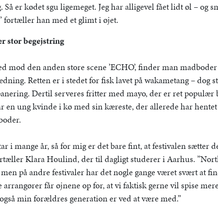
g. Så er kødet sgu ligemeget. Jeg har alligevel fået lidt øl – og 
 fortæller han med et glimt i øjet.
r stor begejstring
ed mod den anden store scene ’ECHO’, finder man madboder 
klædning. Retten er i stedet for fisk lavet på wakametang – dog
anering. Dertil serveres fritter med mayo, der er ret populær 
r en ung kvinde i kø med sin kæreste, der allerede har hent
boder.
ar i mange år, så for mig er det bare fint, at festivalen sætter
rtæller Klara Houlind, der til dagligt studerer i Aarhus. ”Nort
 men på andre festivaler har det nogle gange været svært at f
re arrangører får øjnene op for, at vi faktisk gerne vil spise me
også min forældres generation er ved at være med.”