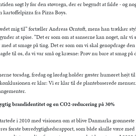
iden søgt ly for den støvregn, der er begyndt at falde - og no
n kartoffelpizza fra Pizza Boys.
lædet mig til” fortæller Andreas Ørntoft, mens han trækker s
ynder at spise. ”Det er som om at sanserne kan noget, når vi 
er med at smage på ting. Det er som om vi skal genopdrage den
 sagde til os, da vi var små og kræsne: Prøv nu bare at smag på 
imerne torsdag, fredag og lørdag holder gæster humøret højt ti
nklusionen er klar: Vi er klar til de plantebaserede menuer. 
angementer.
gtig brandidentitet og en CO2-reducering på 30%
startede i 2010 med visionen om at blive Danmarks grønneste f
res første bæredygtighedsrapport, som både skulle være med t