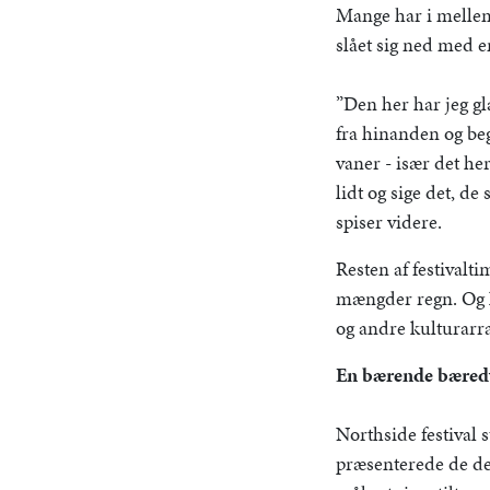
Mange har i mellemt
slået sig ned med e
”Den her har jeg g
fra hinanden og beg
vaner - især det h
lidt og sige det, de
spiser videre.
Resten af festivalt
mængder regn. Og ko
og andre kulturarr
En bærende bæredy
Northside festival 
præsenterede de de