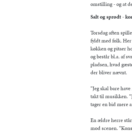
omstilling - og at 
Salt og sprødt - ko
Torsdag aften spil
fyldt med folk. He
køkken og pitaer ho
og består bl.a. af 
pladsen, hvad gæste
der bliver nævnt.
“Jeg skal bare have
takt til musikken. 
tager en bid mere af
En ældre herre står
mod scenen. “Konsis