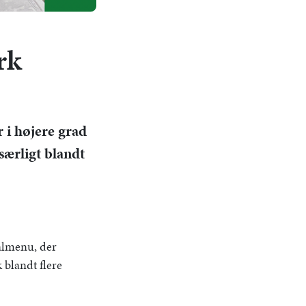
rk
r i højere grad
særligt blandt
valmenu, der
blandt flere