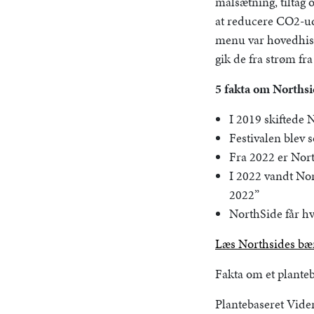
målsætning, tiltag 
at reducere CO2-uds
menu var hovedhist
gik de fra strøm fra
5 fakta om Northsi
I 2019 skiftede 
Festivalen blev 
Fra 2022 er North
I 2022 vandt Nor
2022”
NorthSide får h
Læs Northsides bæ
Fakta om et plante
Plantebaseret Viden