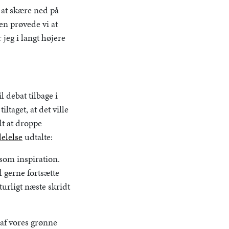
l at skære ned på
en prøvede vi at
jeg i langt højere
il debat tilbage i
taget, at det ville
lt at droppe
elelse
udtalte:
 som inspiration.
l gerne fortsætte
turligt næste skridt
 af vores grønne