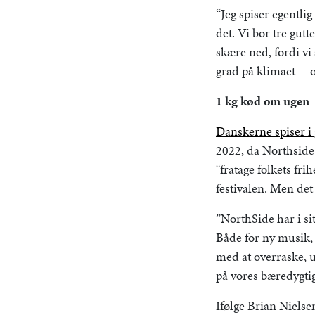
“Jeg spiser egentli
det. Vi bor tre gut
skære ned, fordi vi
grad på klimaet – o
1 kg kød om ugen
Danskerne spiser i
2022, da Northside 
“fratage folkets fr
festivalen. Men det
”NorthSide har i si
Både for ny musik, 
med at overraske, u
på vores bæredygtig
Ifølge Brian Nielse