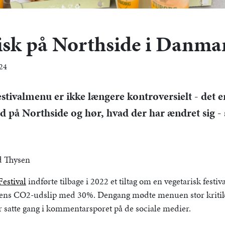
isk på Northside i Danma
024
estivalmenu er ikke længere kontroversielt - det e
ed på Northside og hør, hvad der har ændret sig - 
id Thysen
estival
indførte tilbage i 2022 et tiltag om en vegetarisk festi
lens CO2-udslip med 30%. Dengang mødte menuen stor kritik 
r satte gang i kommentarsporet på de sociale medier.