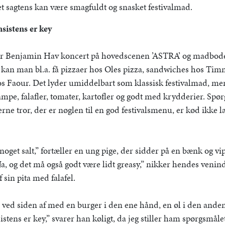
det sagtens kan være smagfuldt og snasket festivalmad.
nsistens er key
ler Benjamin Hav koncert på hovedscenen ’ASTRA’ og madbod
r kan man bl.a. få pizzaer hos Oles pizza, sandwiches hos Ti
s Faour. Det lyder umiddelbart som klassisk festivalmad, men 
svampe, falafler, tomater, kartofler og godt med krydderier. Sp
rne tror, der er nøglen til en god festivalsmenu, er kød ikke l
 noget salt,” fortæller en ung pige, der sidder på en bænk og v
“Ja, og det må også godt være lidt greasy,” nikker hendes venin
 sin pita med falafel.
 ved siden af med en burger i den ene hånd, en øl i den anden 
tens er key,” svarer han køligt, da jeg stiller ham spørgsmåle