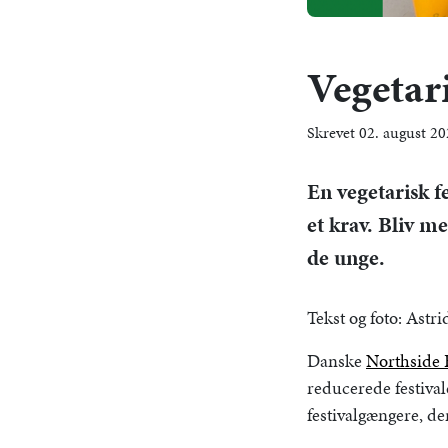
Vegetar
Skrevet 02. august 2
En vegetarisk f
et krav. Bliv m
de unge.
Tekst og foto: Astr
Danske
Northside F
reducerede festiva
festivalgængere, de