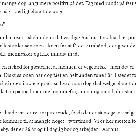
ser mange dog langt mere positivt på det. Tag med rundt på fest
 sig - særligt blandt de unge.
nu"
imlen over Eskelunden i det vestlige Aarhus, torsdag d. 6. juni
olk stimler sammen i køen for at få det armbånd, der giver de
sik, mennesker og ikke mindst mad.
 en nyhed for gæsterne, at menuen er vegetarisk - men det er 
m. Diskussionen har dog fået en helt anden tone i år: I stedet 
 går den i højere grad på, hvad man dog skal vælge blandt de
ekket op på madboderne hjemmefra, er en ung mand, der står 
hside virker ret inspirerende, fordi der er så meget at vælge
kke kommer til at mangle noget - tværtimod. Vi er her næsten fo
eby, der er 26 år og til daglig bor og arbejder i Aarhus.